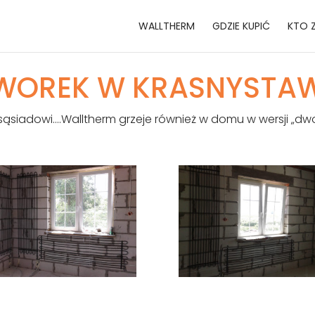
WALLTHERM
GDZIE KUPIĆ
KTO 
WOREK W KRASNYSTAW
ąsiadowi….Walltherm grzeje również w domu w wersji „dwo