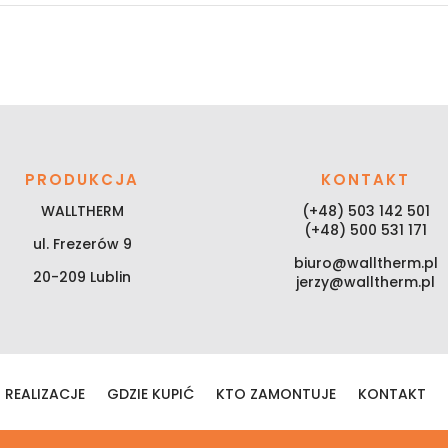
PRODUKCJA
KONTAKT
WALLTHERM
(+48) 503 142 501
(+48) 500 531 171
ul. Frezerów 9
biuro@walltherm.pl
20-209 Lublin
jerzy@walltherm.pl
REALIZACJE
GDZIE KUPIĆ
KTO ZAMONTUJE
KONTAKT