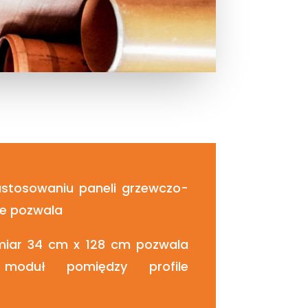
zastosowaniu paneli grzewczo-
ie pozwala
iar 34 cm x 128 cm pozwala
oduł pomiędzy profile