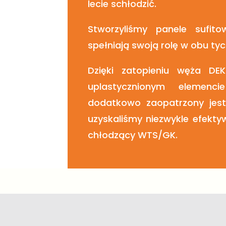
lecie schłodzić.
Stworzyliśmy panele sufito
spełniają swoją rolę w obu ty
Dzięki zatopieniu węża DE
uplastycznionym elemenc
dodatkowo
zaopatrzony jest
uzyskaliśmy niezwykle efekt
chłodzący WTS/GK.