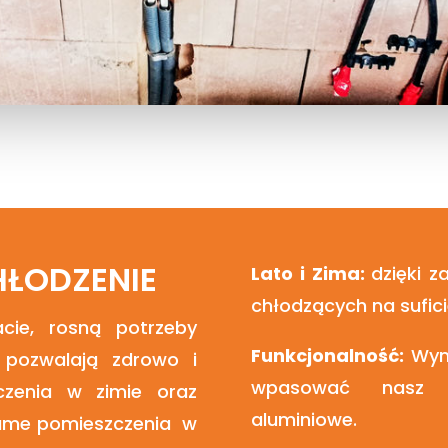
HŁODZENIE
Lato i Zima:
dzięki 
chłodzących na sufic
acie, rosną potrzeby
Funkcjonalność:
Wym
 pozwalają zdrowo i
wpasować nasz m
czenia w zimie oraz
aluminiowe.
same pomieszczenia w