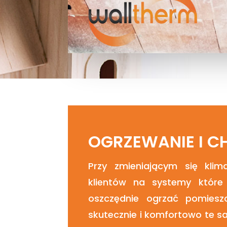
OGRZEWANIE I C
Przy zmieniającym się klim
klientów na systemy które
oszczędnie
ogrzać pomiesz
skutecznie i komfortowo te 