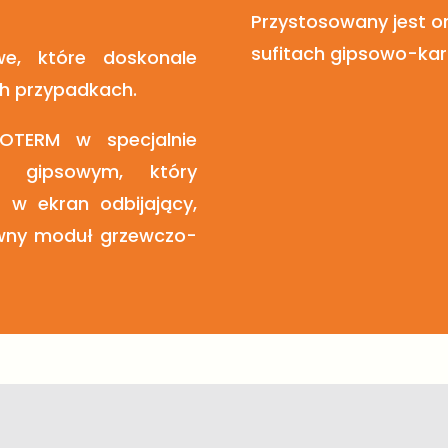
Przystosowany jest 
sufitach gipsowo-ka
we, które doskonale
ch przypadkach.
KOTERM w specjalnie
ie gipsowym, który
 w ekran odbijający,
ywny moduł grzewczo-