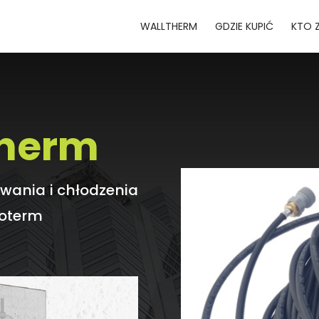
WALLTHERM
GDZIE KUPIĆ
KTO 
therm
wania i chłodzenia
koterm