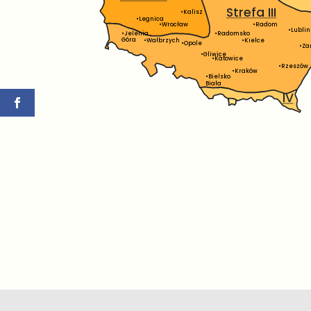
Strefa III
•Kalisz
•Legnica
•Radom
•Wrocław
•Lublin
•Jelenia
•Radomsko
Góra
•Kielce
•Wałbrzych
•Opole
•Za
•Gliwice
•Katowice
•Rzeszów
•Kraków
•Bielsko
Biała
IV