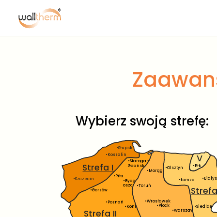
Zaawans
Wybierz swoją strefę:
•Słupsk
•Koszalin
V
•Starogard
Strefa I
•Ełk
Gdański
•Olsztyn
•Morąg
•Piła
•Białys
•Szczecin
•Łomża
•Bydg-
oszcz
•Toruń
Strefa
•Gorzów
•Wrosławek
•Poznań
•Płock
•Konin
•Siedlce
•Warszawa
Strefa II